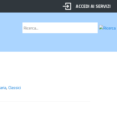
ACCEDI AI SERVIZI
Motore
Cerca
di
ricerca
aria
,
Classici