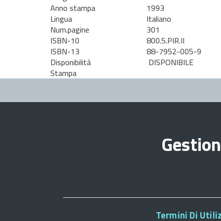
Anno stampa
1993
Lingua
Italiano
Num.pagine
301
ISBN-10
800.5.PIR.II
ISBN-13
88-7952-005-9
Disponibilità
DISPONIBILE
Stampa
Gestion
Termini Di Utili