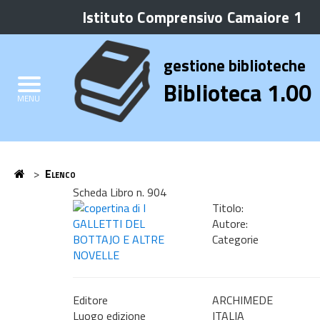
Istituto Comprensivo Camaiore 1
Biblioteca
Elenco
gestione biblioteche
Credits
Biblioteca 1.00
MENU
Home
>
Elenco
Home
Scheda Libro n. 904
Titolo:
Autore:
Categorie
Editore
ARCHIMEDE
Luogo edizione
ITALIA