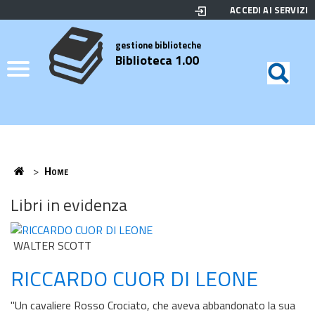
ACCEDI AI SERVIZI
Biblioteca
Motor
di
Elenco
gestione biblioteche
Biblioteca 1.00
ricerc
Credits
Home
>
Home
Home
Libri in evidenza
WALTER SCOTT
RICCARDO CUOR DI LEONE
"Un cavaliere Rosso Crociato, che aveva abbandonato la sua