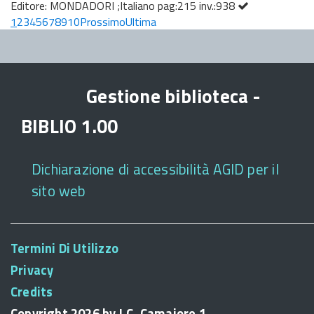
Editore: MONDADORI ;Italiano pag:215 inv.:938
1
2
3
4
5
6
7
8
9
10
Prossimo
Ultima
Gestione biblioteca -
BIBLIO 1.00
Dichiarazione di accessibilità AGID per il
sito web
Termini Di Utilizzo
Privacy
Credits
Copyright 2026 by I.C. Camaiore 1