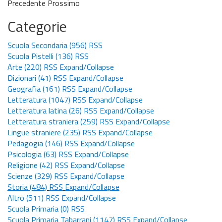
Precedente
Prossimo
Categorie
Scuola Secondaria
(956)
RSS
Scuola Pistelli
(136)
RSS
Arte
(220)
RSS
Expand/Collapse
Dizionari
(41)
RSS
Expand/Collapse
Geografia
(161)
RSS
Expand/Collapse
Letteratura
(1047)
RSS
Expand/Collapse
Letteratura latina
(26)
RSS
Expand/Collapse
Letteratura straniera
(259)
RSS
Expand/Collapse
Lingue straniere
(235)
RSS
Expand/Collapse
Pedagogia
(146)
RSS
Expand/Collapse
Psicologia
(63)
RSS
Expand/Collapse
Religione
(42)
RSS
Expand/Collapse
Scienze
(329)
RSS
Expand/Collapse
Storia
(484)
RSS
Expand/Collapse
Altro
(511)
RSS
Expand/Collapse
Scuola Primaria
(0)
RSS
Scuola Primaria Tabarrani
(1147)
RSS
Expand/Collapse