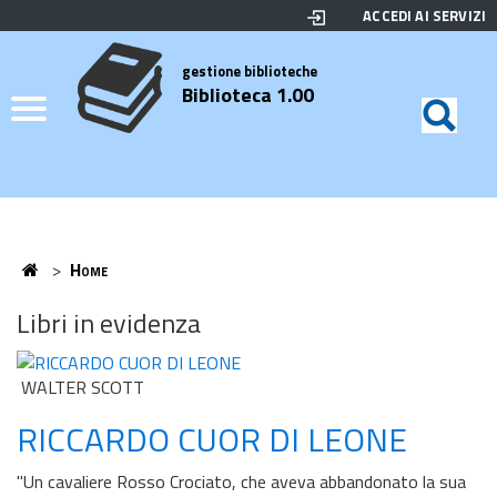
ACCEDI AI SERVIZI
Biblioteca
Motor
di
Elenco
gestione biblioteche
Biblioteca 1.00
ricerc
Credits
Home
>
Home
Home
Libri in evidenza
WALTER SCOTT
RICCARDO CUOR DI LEONE
"Un cavaliere Rosso Crociato, che aveva abbandonato la sua