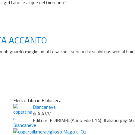
si gettano le acque del Giordano."
TA ACCANTO
h guardò meglio, in attesa che i suoi occhi si abituassero al buio
Elenco Libri in Biblioteca
Biancaneve
di A.A.V.V
Editore: EDIBIMBI (Anno ed:2014) ;Italiano pag:46
Il meraviglioso Mago di Oz