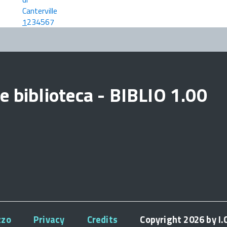
1
2
3
4
5
6
7
e biblioteca - BIBLIO 1.00
zzo
Privacy
Credits
Copyright 2026 by I.