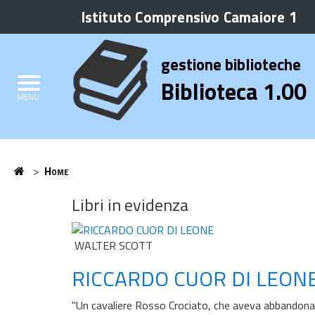
Istituto Comprensivo Camaiore 1
Biblioteca
Elenco
gestione biblioteche
Credits
Biblioteca 1.00
MENU
Home
>
Home
Home
Libri in evidenza
WALTER SCOTT
RICCARDO CUOR DI LEON
"Un cavaliere Rosso Crociato, che aveva abbandonato 