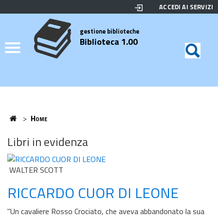
ACCEDI AI SERVIZI
Biblioteca
Motor
di
Elenco
gestione biblioteche
Biblioteca 1.00
ricerc
Credits
Home
>
Home
Home
Libri in evidenza
WALTER SCOTT
RICCARDO CUOR DI LEONE
"Un cavaliere Rosso Crociato, che aveva abbandonato la sua