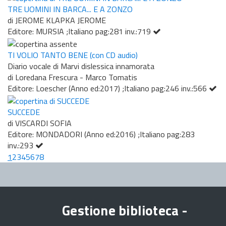
TRE UOMINI IN BARCA... E A ZONZO
di JEROME KLAPKA JEROME
Editore: MURSIA ;Italiano pag:281 inv.:719
TI VOLIO TANTO BENE (con CD audio)
Diario vocale di Marvi dislessica innamorata
di Loredana Frescura - Marco Tomatis
Editore: Loescher (Anno ed:2017) ;Italiano pag:246 inv.:566
SUCCEDE
di VISCARDI SOFIA
Editore: MONDADORI (Anno ed:2016) ;Italiano pag:283
inv.:293
1
2
3
4
5
6
7
8
Gestione biblioteca -