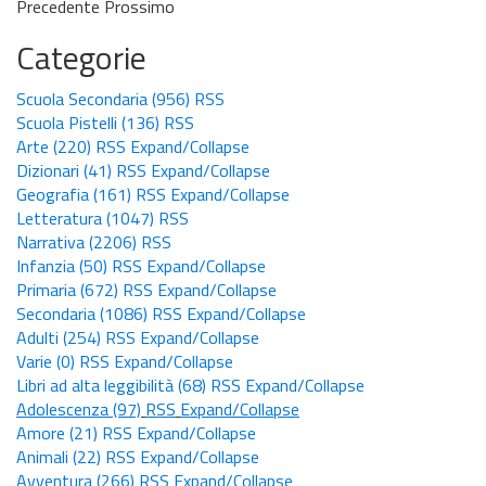
Precedente
Prossimo
Categorie
Scuola Secondaria
(956)
RSS
Scuola Pistelli
(136)
RSS
Arte
(220)
RSS
Expand/Collapse
Dizionari
(41)
RSS
Expand/Collapse
Geografia
(161)
RSS
Expand/Collapse
Letteratura
(1047)
RSS
Narrativa
(2206)
RSS
Infanzia
(50)
RSS
Expand/Collapse
Primaria
(672)
RSS
Expand/Collapse
Secondaria
(1086)
RSS
Expand/Collapse
Adulti
(254)
RSS
Expand/Collapse
Varie
(0)
RSS
Expand/Collapse
Libri ad alta leggibilità
(68)
RSS
Expand/Collapse
Adolescenza
(97)
RSS
Expand/Collapse
Amore
(21)
RSS
Expand/Collapse
Animali
(22)
RSS
Expand/Collapse
Avventura
(266)
RSS
Expand/Collapse