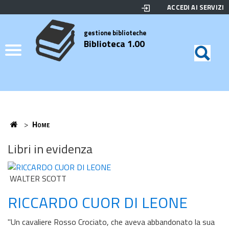
ACCEDI AI SERVIZI
Biblioteca
Motor
di
Elenco
gestione biblioteche
Biblioteca 1.00
ricerc
Credits
Home
>
Home
Home
Libri in evidenza
WALTER SCOTT
RICCARDO CUOR DI LEONE
"Un cavaliere Rosso Crociato, che aveva abbandonato la sua