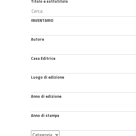
Titolo e sottotitolo
INVENTARIO
Autore
Casa Editrice
Luogo di edizione
Anno di edizione
Anno di stampa
Categoria