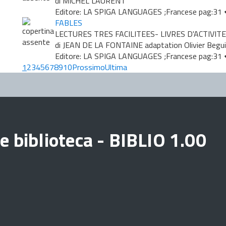
di MICHEL LAURENT
Editore: LA SPIGA LANGUAGES ;Francese pag:31
FABLES
LECTURES TRES FACILITEES- LIVRES D'ACTIVITE
di JEAN DE LA FONTAINE adaptation Olivier Begu
Editore: LA SPIGA LANGUAGES ;Francese pag:31
1
2
3
4
5
6
7
8
9
10
Prossimo
Ultima
e biblioteca - BIBLIO 1.00