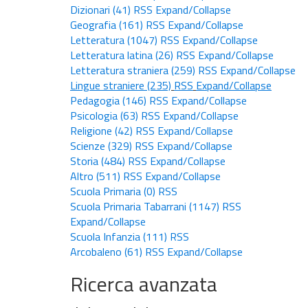
Dizionari
(41)
RSS
Expand/Collapse
Geografia
(161)
RSS
Expand/Collapse
Letteratura
(1047)
RSS
Expand/Collapse
Letteratura latina
(26)
RSS
Expand/Collapse
Letteratura straniera
(259)
RSS
Expand/Collapse
Lingue straniere
(235)
RSS
Expand/Collapse
Pedagogia
(146)
RSS
Expand/Collapse
Psicologia
(63)
RSS
Expand/Collapse
Religione
(42)
RSS
Expand/Collapse
Scienze
(329)
RSS
Expand/Collapse
Storia
(484)
RSS
Expand/Collapse
Altro
(511)
RSS
Expand/Collapse
Scuola Primaria
(0)
RSS
Scuola Primaria Tabarrani
(1147)
RSS
Expand/Collapse
Scuola Infanzia
(111)
RSS
Arcobaleno
(61)
RSS
Expand/Collapse
Ricerca avanzata