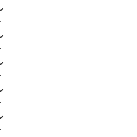
'
'
'
'
'