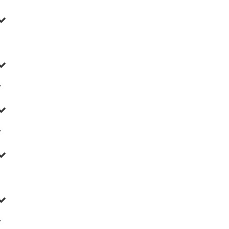
'
'
'