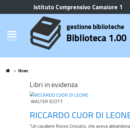
Istituto Comprensivo Camaiore 1
Biblioteca
Elenco
gestione biblioteche
Credits
Biblioteca 1.00
MENU
Home
>
Home
Home
Libri in evidenza
WALTER SCOTT
RICCARDO CUOR DI LEON
"Un cavaliere Rosso Crociato, che aveva abbandonato 