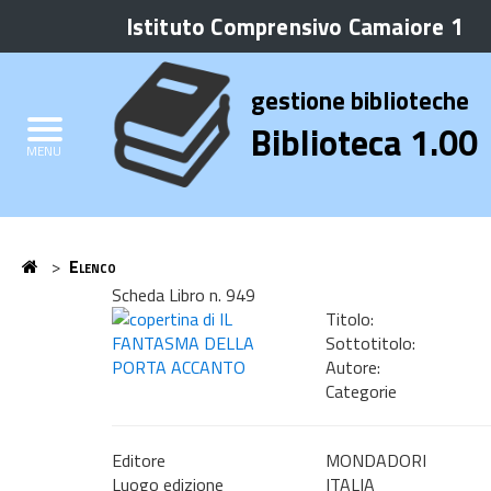
Istituto Comprensivo Camaiore 1
Biblioteca
Elenco
gestione biblioteche
Credits
Biblioteca 1.00
MENU
Home
>
Elenco
Home
Scheda Libro n. 949
Titolo:
Sottotitolo:
Autore:
Categorie
Editore
MONDADORI
Luogo edizione
ITALIA