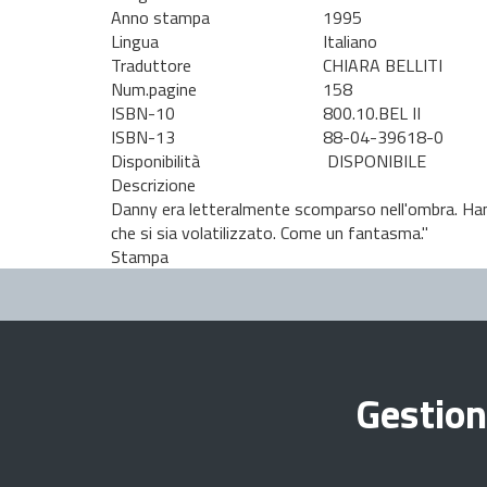
Anno stampa
1995
Lingua
Italiano
Traduttore
CHIARA BELLITI
Num.pagine
158
ISBN-10
800.10.BEL II
ISBN-13
88-04-39618-0
Disponibilità
DISPONIBILE
Descrizione
Danny era letteralmente scomparso nell'ombra. Hanna
che si sia volatilizzato. Come un fantasma."
Stampa
Gestion