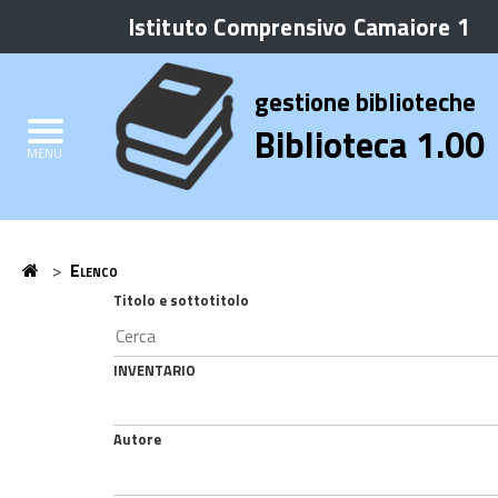
Istituto Comprensivo Camaiore 1
Biblioteca
Elenco
gestione biblioteche
Credits
Biblioteca 1.00
MENU
Home
>
Elenco
Home
Titolo e sottotitolo
INVENTARIO
Autore