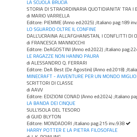
LA SCUOLA BRUCIA
STORIA DI STRAORDINARIA QUOTIDIANITA' TRA I 
di MARIO VARRELLA
Editore: PIEMME (Anno ed:2025) ;Italiano pag:189 in
LO SGUARDO OLTRE IL CONFINE
DALL'UCRAINA ALL'AFGHANISTAN, I CONFLITTI DI 
di FRANCESCA MANNOCCHI
Editore: DeAGOSTINI (Anno ed:2022) ;Italiano pag:22
LE RAGAZZE NON HANNO PAURA
di ALESSANDRO Q. FERRARI
Editore: DeA Best (De Agostini) (Anno ed:2018) ;Itali
MINECRAFT - AVVENTURE PER UN MONDO MIGLIO
SCRITTORI DI CLASSE
di AAVV
Editore: EDIZIONI CONAD (Anno ed:2024) ;Italiano pa
LA BANDA DEI CINQUE
SULL'ISOLA DEL TESORO
di GUID BLYTON
Editore: MONDADORI ;Italiano pag:215 inv.:938
HARRY POTTER E LA PIETRA FILOSOFALE
di J. K. ROWLING