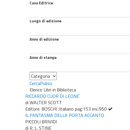
Casa Editrice
Luogo di edizione
Anno di edizione
Anno di stampa
Categoria
Cerca
Pulisci
Elenco Libri in Biblioteca
RICCARDO CUOR DI LEONE
di WALTER SCOTT
Editore: BOSCHI ;Italiano pag:153 inv.:950
IL FANTASMA DELLA PORTA ACCANTO
PICCOLI BRIVIDI
di R. L. STINE