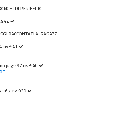
BANCHI DI PERIFERIA
v.:942
OGGI RACCONTATI AI RAGAZZI
4 inv.:941
ano pag:297 inv.:940
RE
g:167 inv.:939