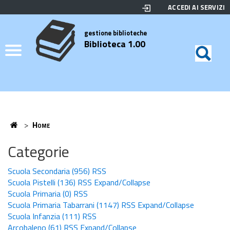
ACCEDI AI SERVIZI
Biblioteca
Motor
di
Elenco
gestione biblioteche
Biblioteca 1.00
ricerc
Credits
Home
>
Home
Home
Categorie
Scuola Secondaria
(956)
RSS
Scuola Pistelli
(136)
RSS
Expand/Collapse
Scuola Primaria
(0)
RSS
Scuola Primaria Tabarrani
(1147)
RSS
Expand/Collapse
Scuola Infanzia
(111)
RSS
Arcobaleno
(61)
RSS
Expand/Collapse