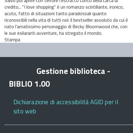
Salvo poi aprire con terrore l'estratto conto della carta di
credito... "I love shopping" è un romanzo scintillante, ironico,
acuto, fatto di situazioni tanto paradossali quanto
riconoscibili nella vita di tutti noi: il bestseller assoluto da cui è
nato l'amatissimo personaggio di Becky Bloomwood che, con
le sue esilaranti avventure, ha stregato il mondo.
Stampa
Gestione biblioteca -
BIBLIO 1.00
Dichiarazione di accessibilità AGID per il
sito web