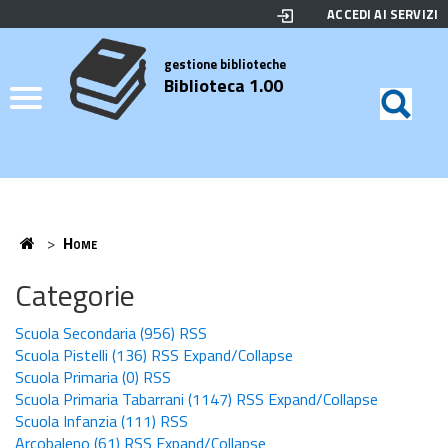
ACCEDI AI SERVIZI
Biblioteca
Motor
di
Elenco
gestione biblioteche
Biblioteca 1.00
ricerc
Credits
Home
>
Home
Home
Categorie
Scuola Secondaria
(956)
RSS
Scuola Pistelli
(136)
RSS
Expand/Collapse
Scuola Primaria
(0)
RSS
Scuola Primaria Tabarrani
(1147)
RSS
Expand/Collapse
Scuola Infanzia
(111)
RSS
Arcobaleno
(61)
RSS
Expand/Collapse