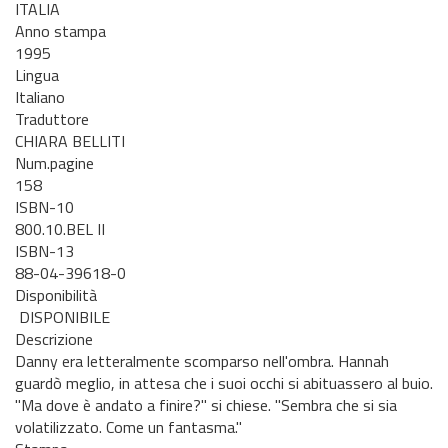
ITALIA
Anno stampa
1995
Lingua
Italiano
Traduttore
CHIARA BELLITI
Num.pagine
158
ISBN-10
800.10.BEL II
ISBN-13
88-04-39618-0
Disponibilità
DISPONIBILE
Descrizione
Danny era letteralmente scomparso nell'ombra. Hannah
guardò meglio, in attesa che i suoi occhi si abituassero al buio.
"Ma dove è andato a finire?" si chiese. "Sembra che si sia
volatilizzato. Come un fantasma."