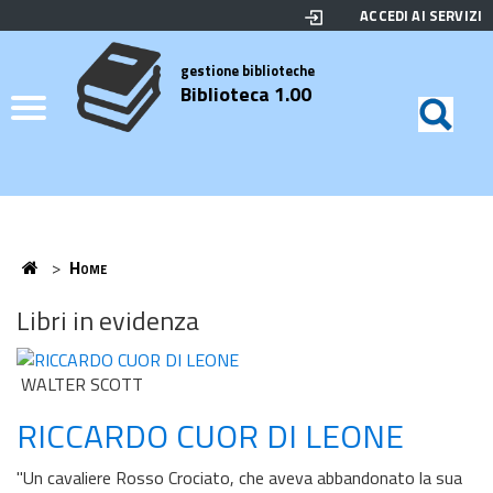
ACCEDI AI SERVIZI
Biblioteca
Motor
di
Elenco
gestione biblioteche
Biblioteca 1.00
ricerc
Credits
Home
>
Home
Home
Libri in evidenza
WALTER SCOTT
RICCARDO CUOR DI LEONE
"Un cavaliere Rosso Crociato, che aveva abbandonato la sua