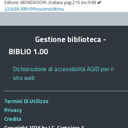
Editore: MONDADORI ;Italiano pag:215 inv.:938
1
2
3
4
5
6
7
8
9
10
Prossimo
Ultima
Gestione biblioteca -
BIBLIO 1.00
Dichiarazione di accessibilità AGID per il
sito web
Termini Di Utilizzo
Privacy
Credits
Copyright 2026 by I.C. Camaiore 1