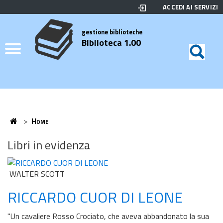
ACCEDI AI SERVIZI
Biblioteca
Motor
di
Elenco
gestione biblioteche
Biblioteca 1.00
ricerc
Credits
Home
>
Home
Home
Libri in evidenza
WALTER SCOTT
RICCARDO CUOR DI LEONE
"Un cavaliere Rosso Crociato, che aveva abbandonato la sua