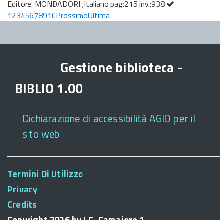
Editore: MONDADORI ;Italiano pag:215 inv.:938
1
2
3
4
5
6
7
8
9
10
Prossimo
Ultima
Gestione biblioteca -
BIBLIO 1.00
Dichiarazione di accessibilità AGID per il
sito web
Termini Di Utilizzo
Privacy
Credits
Copyright 2026 by I.C. Camaiore 1